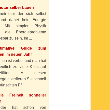
otor selber bauen
etmotor der sich selbst
 und dabei freie Energie
? Mit simpler Physik
n die Energieprobleme
sbar zu sein. Im ...
timative Guide zum
n im neuen Jahr
ten ist vorbei und man hat
eutlich zu viele Kilos auf
üften. Mit diesen
geln verlieren Sie schnell
ünschten Pf...
elle Freiheit schneller
n
eder hat schon von