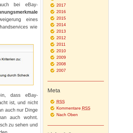
uch bei eBay-
2017
2016
nnungsmerkmale
2015
eigerung eines
2014
uhandservices wie
2013
2012
2011
2010
2009
2008
2007
Meta
sein, dass eBay-
RSS
ht ist, und nicht
Kommentare
RSS
an auch nur Dinge
Nach Oben
man auch wohnt.
isch zu sehen und
den.