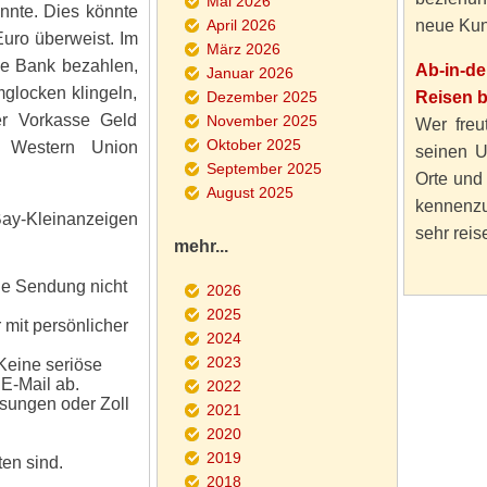
Mai 2026
nnte. Dies könnte
April 2026
neue Kun
uro überweist. Im
März 2026
e Bank bezahlen,
Ab-in-d
Januar 2026
mglocken klingeln,
Dezember 2025
Reisen 
er Vorkasse Geld
November 2025
Wer freut
Oktober 2025
 Western Union
seinen U
September 2025
Orte und
August 2025
kennenzu
Bay-Kleinanzeigen
sehr reise
mehr...
ie Sendung nicht
2026
2025
 mit persönlicher
2024
2023
Keine seriöse
 E-Mail ab.
2022
sungen oder Zoll
2021
2020
2019
ten sind.
2018