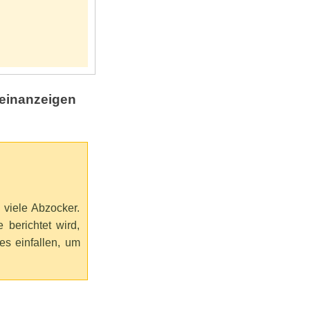
leinanzeigen
r viele Abzocker.
berichtet wird,
s einfallen, um