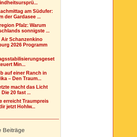
indheitsursprü...
Nachmittag am Südufer:
 der Gardasee ...
region Pfalz: Warum
chlands sonnigste ...
 Air Schanzenkino
urg 2026 Programm
agsstabilisierungsgeset
teuert Min...
b auf einer Ranch in
ka – Den Traum...
etzte macht das Licht
Die 20 fast ...
e erreicht Traumpreis
ir jetzt Hohlw...
e Beiträge