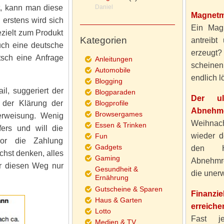
t, kann man diese
Daniel
Magnetm
 erstens wird sich
Ein Magn
ezielt zum Produkt
Kategorien
antreibt
uch eine deutsche
erzeugt
sch eine Anfrage
Anleitungen
scheine
Automobile
endlich lö
Blogging
il, suggeriert der
Blogparaden
Der ul
 der Klärung der
Blogprofile
Abnehme
Browsergames
erweisung. Wenig
Weihnach
Essen & Trinken
ers und will die
wieder d
Fun
or die Zahlung
Gadgets
den H
chst denken, alles
Gaming
Abnehmre
er diesen Weg nur
Gesundheit &
die unerw
Ernährung
Gutscheine & Sparen
Finanzi
Haus & Garten
erreiche
Lotto
Fast j
Medien & TV