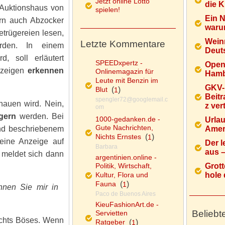
Jetzt online Lotto
die K
e Auktionshaus von
spielen!
Ein 
tern auch Abzocker
warum
etrügereien lesen,
Wein
Letzte Kommentare
erden. In einem
Deuts
d, soll erläutert
SPEEDxpertz -
Open
nzeigen
erkennen
Onlinemagazin für
Hamb
Leute mit Benzin im
GKV-
Blut
(
)
1
Beitr
spengler72@googlemail.c
hauen wird. Nein,
z ver
om
gern
werden. Bei
1000-gedanken.de -
Urlau
Gute Nachrichten,
end beschriebenem
Ameri
Nichts Ernstes
(
)
1
 eine Anzeige auf
Der l
Barbara
aus – 
 meldet sich dann
argentinien.online -
Politik, Wirtschaft,
Grott
Kultur, Flora und
hole d
Fauna
(
)
1
nnen Sie mir in
Paco de Buenos Aires
KieuFashionArt.de -
Beliebt
Servietten
ichts Böses. Wenn
Ratgeber
(
)
1