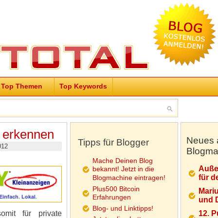
Top Themen
Top Keywords
n erkennen
Neues 
Tipps für Blogger
012
Blogma
Mache Deinen Blog
Auße
bekannt! Jetzt in die
für d
Blogmachine eintragen!
Plus500 Bitcoin
Mariu
Erfahrungen
und D
Blog- und Linktipps!
mit für private
12. 