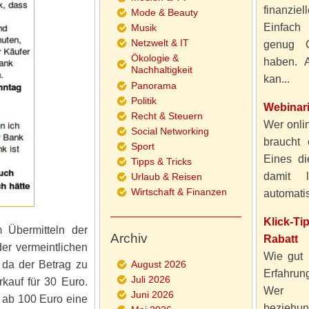
finanzie
Mode & Beauty
Einfach
Musik
Netzwelt & IT
genug 
Ökologie &
haben. A
Nachhaltigkeit
kan...
Panorama
Politik
Webinar
Recht & Steuern
Wer onlin
Social Networking
braucht 
Sport
Eines di
Tipps & Tricks
damit 
Urlaub & Reisen
Wirtschaft & Finanzen
automatisi
Klick-T
Übermitteln der
Archiv
Rabatt
er vermeintlichen
Wie gut 
 da der Betrag zu
August 2026
Erfahru
Juli 2026
rkauf für 30 Euro.
Wer al
Juni 2026
t ab 100 Euro eine
beziehun