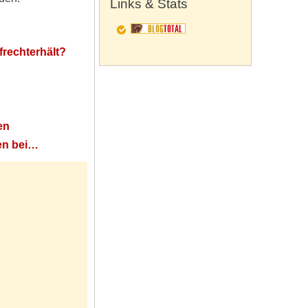
Links & Stats
frechterhält?
en
en bei…