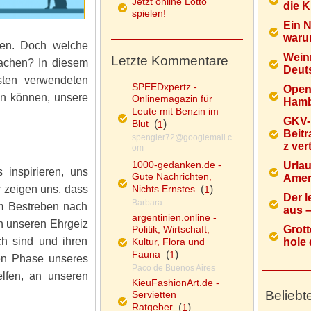
Jetzt online Lotto
die K
spielen!
Ein 
warum
gen. Doch welche
Wein
Letzte Kommentare
machen? In diesem
Deuts
sten verwendeten
SPEEDxpertz -
Open
en können, unsere
Onlinemagazin für
Hamb
Leute mit Benzin im
GKV-
Blut
(
)
1
Beitr
spengler72@googlemail.c
z ver
om
1000-gedanken.de -
Urlau
 inspirieren, uns
Gute Nachrichten,
Ameri
 zeigen uns, dass
Nichts Ernstes
(
)
1
Der l
Barbara
em Bestreben nach
aus – 
argentinien.online -
ch unseren Ehrgeiz
Politik, Wirtschaft,
Grott
ch sind und ihren
Kultur, Flora und
hole d
Fauna
(
)
1
en Phase unseres
Paco de Buenos Aires
lfen, an unseren
KieuFashionArt.de -
Beliebt
Servietten
Ratgeber
(
)
1