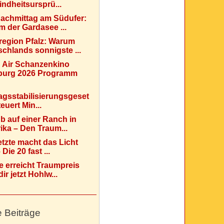
indheitsursprü...
Nachmittag am Südufer:
 der Gardasee ...
region Pfalz: Warum
chlands sonnigste ...
 Air Schanzenkino
urg 2026 Programm
agsstabilisierungsgeset
teuert Min...
b auf einer Ranch in
ka – Den Traum...
etzte macht das Licht
Die 20 fast ...
e erreicht Traumpreis
ir jetzt Hohlw...
e Beiträge