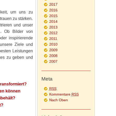
2017
2016
chkeit, um uns zu
2015
trauen zu stärken.
2014
trieren und unser
2013
n. Ob Bilder von
2012
der inspirierende
2011
 unsere Ziele und
2010
2009
besten Leistungen
2008
stes zu geben und
2007
Meta
transformiert?
RSS
rken können
Kommentare
RSS
ibehält?
Nach Oben
t?