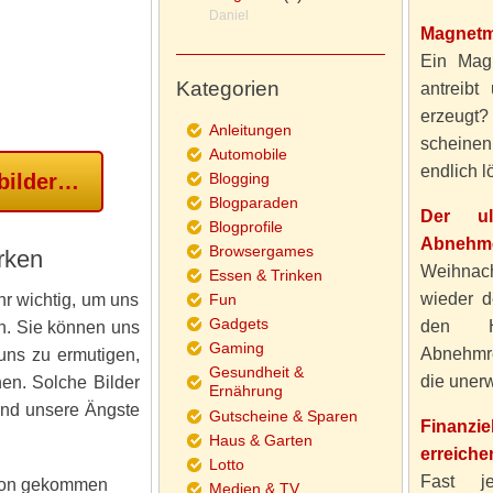
Daniel
Magnetm
Ein Magn
Kategorien
antreibt
erzeugt
Anleitungen
scheine
Automobile
endlich lö
bilder…
Blogging
Blogparaden
Der ul
Blogprofile
Abnehme
Browsergames
ärken
Weihnach
Essen & Trinken
wieder d
hr wichtig, um uns
Fun
Gadgets
den H
n. Sie können uns
Gaming
Abnehmre
uns zu ermutigen,
Gesundheit &
die unerw
en. Solche Bilder
Ernährung
 und unsere Ängste
Gutscheine & Sparen
Finanzi
Haus & Garten
erreiche
Lotto
Fast j
schon gekommen
Medien & TV